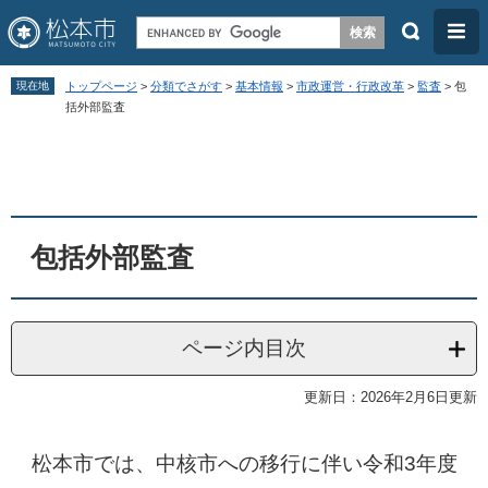
検
メ
索
ニ
ペ
メ
ュ
現在地
トップページ
>
分類でさがす
>
基本情報
>
市政運営・行政改革
>
監査
>
包
ー
ニ
括外部監査
ー
ジ
ュ
本
の
ー
文
先
を
頭
飛
包括外部監査
で
ば
す
し
。
て
ページ内目次
本
文
更新日：2026年2月6日更新
へ
松本市では、中核市への移行に伴い令和3年度