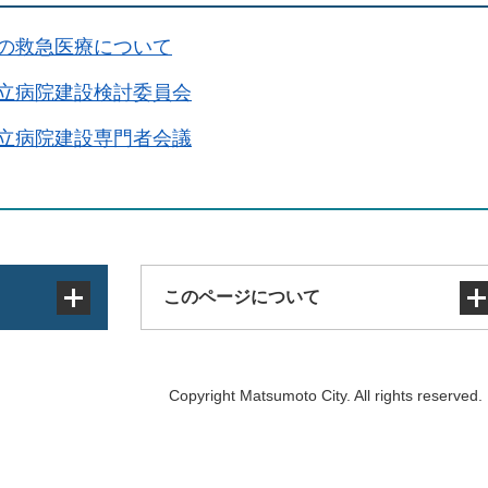
の救急医療について
立病院建設検討委員会
立病院建設専門者会議
このページについて
サイトマップ
Copyright Matsumoto City. All rights reserved.
著作権・免責事項・リンク
個人情報の取り扱い
アクセシビリティ