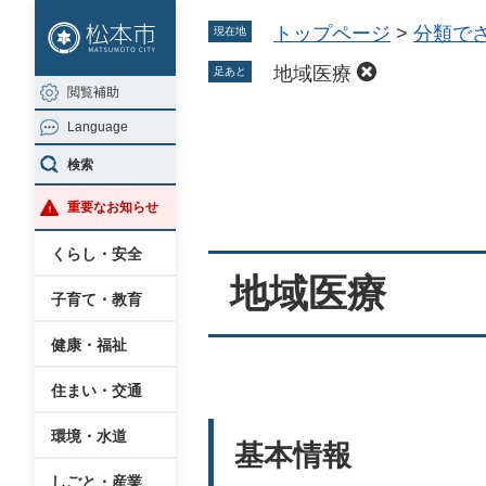
ペ
メ
トップページ
>
分類で
現在地
ー
ニ
ジ
ュ
地域医療
足あと
閲覧補助
の
ー
Language
先
を
本
頭
飛
検索
文
で
ば
重要なお知らせ
す
し
。
て
くらし・安全
本
地域医療
子育て・教育
文
へ
健康・福祉
住まい・交通
環境・水道
基本情報
しごと・産業