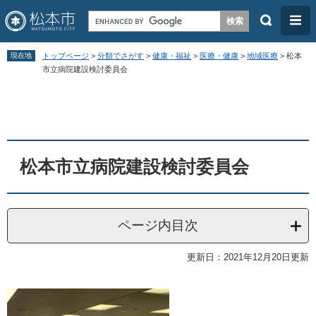
検
メ
索
ニ
ペ
メ
ュ
現在地
トップページ
>
分類でさがす
>
健康・福祉
>
医療・健康
>
地域医療
>
松本
ー
ニ
市立病院建設検討委員会
ー
ジ
ュ
本
の
ー
文
先
を
頭
飛
松本市立病院建設検討委員会
で
ば
す
し
。
て
ページ内目次
本
文
更新日：2021年12月20日更新
へ