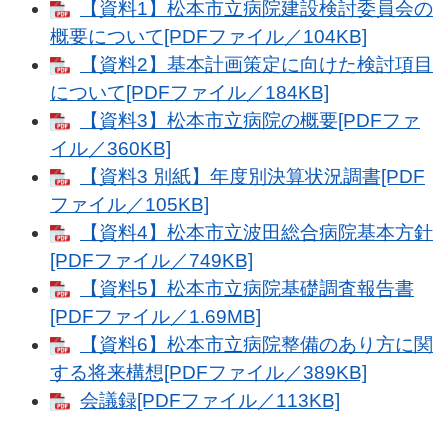
【資料1】松本市立病院建設検討委員会の
概要について[PDFファイル／104KB]
【資料2】基本計画策定に向けた検討項目
について[PDFファイル／184KB]
【資料3】松本市立病院の概要[PDFファ
イル／360KB]
【資料3 別紙】年度別決算状況調書[PDF
ファイル／105KB]
【資料4】松本市立波田総合病院基本方針
[PDFファイル／749KB]
【資料5】松本市立病院基礎調査報告書
[PDFファイル／1.69MB]
【資料6】松本市立病院整備のあり方に関
する将来構想[PDFファイル／389KB]
会議録[PDFファイル／113KB]