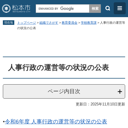
検
メ
索
ニ
ペ
メ
ュ
現在地
トップページ
>
組織でさがす
>
教育委員会
>
学校教育課
>
人事行政の運営等
ー
ニ
の状況の公表
ー
ジ
ュ
本
の
ー
文
先
を
頭
飛
人事行政の運営等の状況の公表
で
ば
す
し
。
て
ページ内目次
本
文
更新日：2025年11月10日更新
へ
•
令和6年度 人事行政の運営等の状況の公表