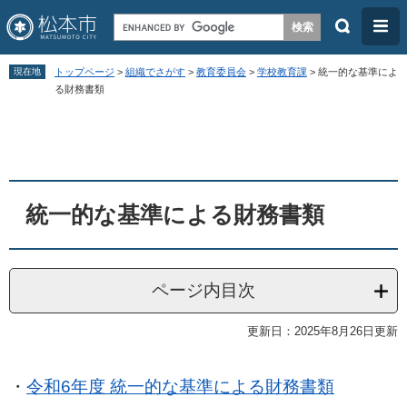
検
メ
索
ニ
ペ
メ
ュ
現在地
トップページ
>
組織でさがす
>
教育委員会
>
学校教育課
>
統一的な基準によ
ー
ニ
る財務書類
ー
ジ
ュ
本
の
ー
文
先
を
頭
飛
統一的な基準による財務書類
で
ば
す
し
。
て
ページ内目次
本
文
更新日：2025年8月26日更新
へ
・
令和6年度 統一的な基準による財務書類