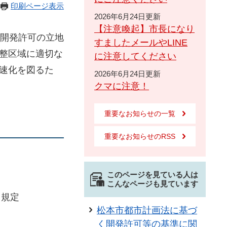
印刷ページ表示
2026年6月24日更新
【注意喚起】市長になり
り、開発許可の立地
すましたメールやLINE
整区域に適切な
に注意してください
速化を図るた
2026年6月24日更新
クマに注意！
重要なお知らせの一覧
重要なお知らせのRSS
このページを見ている人は
こんなページも見ています
る規定
松本市都市計画法に基づ
く開発許可等の基準に関