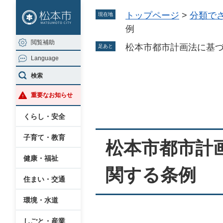
ペ
メ
トップページ
>
分類で
現在地
ー
ニ
例
ジ
ュ
閲覧補助
の
ー
松本市都市計画法に基
足あと
Language
先
を
頭
飛
検索
本
で
ば
重要なお知らせ
文
す
し
。
て
くらし・安全
本
子育て・教育
文
松本市都市計
へ
健康・福祉
関する条例
住まい・交通
環境・水道
しごと・産業