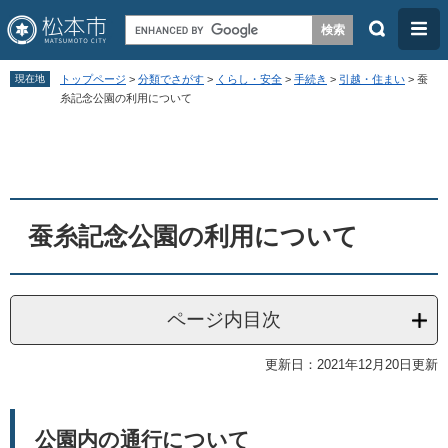
検
メ
索
ニ
ペ
メ
ュ
現在地
トップページ
>
分類でさがす
>
くらし・安全
>
手続き
>
引越・住まい
>
蚕
ー
ニ
糸記念公園の利用について
ー
ジ
ュ
本
の
ー
文
先
を
頭
飛
蚕糸記念公園の利用について
で
ば
す
し
。
て
ページ内目次
本
文
更新日：2021年12月20日更新
へ
公園内の通行について