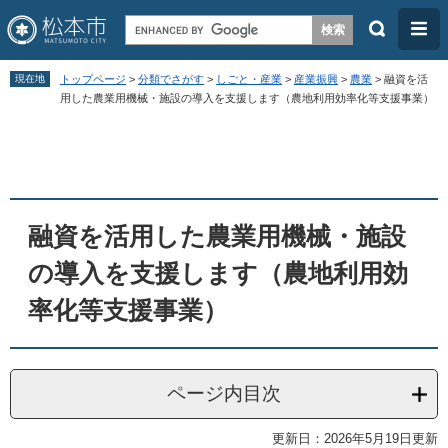
検
メ
索
ニ
ペ
メ
ュ
現在地
トップページ
>
分類でさがす
>
しごと・産業
>
産業振興
>
農業
>
融資を活
ー
ニ
用した農業用機械・施設の導入を支援します（農地利用効率化等支援事業）
ー
ジ
ュ
本
の
ー
文
先
を
頭
飛
融資を活用した農業用機械・施設
で
ば
す
し
の導入を支援します（農地利用効
。
て
率化等支援事業）
本
文
へ
ページ内目次
更新日：2026年5月19日更新