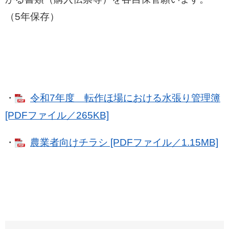
（5年保存）
・
令和7年度 転作ほ場における水張り管理簿
[PDFファイル／265KB]
・
農業者向けチラシ [PDFファイル／1.15MB]