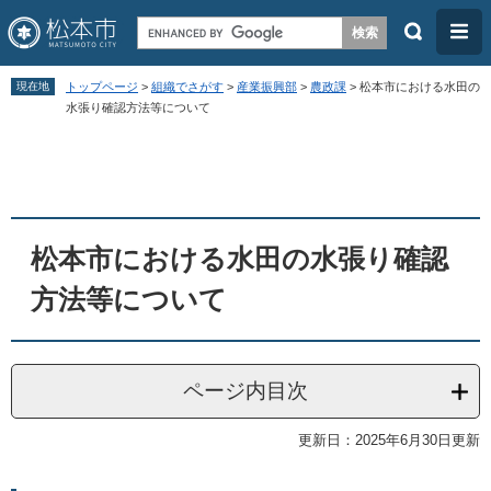
検
メ
索
ニ
ペ
メ
ュ
現在地
トップページ
>
組織でさがす
>
産業振興部
>
農政課
>
松本市における水田の
ー
ニ
水張り確認方法等について
ー
ジ
ュ
本
の
ー
文
先
を
頭
飛
松本市における水田の水張り確認
で
ば
す
し
方法等について
。
て
本
文
ページ内目次
へ
更新日：2025年6月30日更新