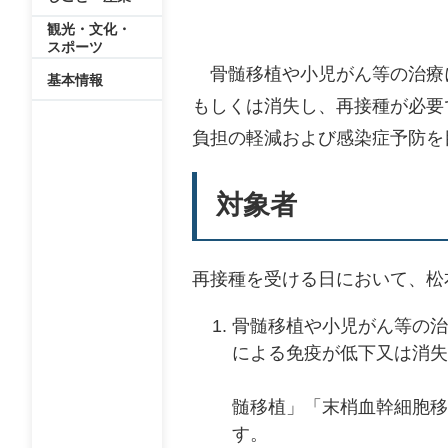
観光・文化・
スポーツ
骨髄移植や小児がん等の治療
基本情報
もしくは消失し、再接種が必要
負担の軽減および感染症予防を
対象者
再接種を受ける日において、松
骨髄移植や小児がん等の治
による免疫が低下
※1 
髄移植」「末梢血幹細胞移
す。