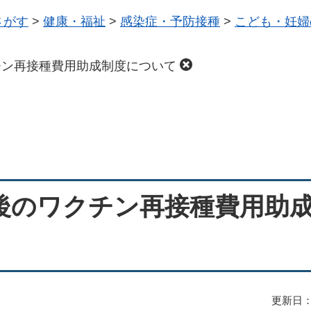
さがす
>
健康・福祉
>
感染症・予防接種
>
こども・妊婦
チン再接種費用助成制度について
後のワクチン再接種費用助
更新日：