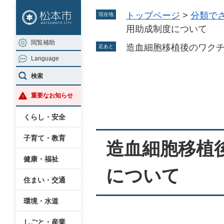
ペ
メ
トップページ
>
分類で
現在地
ー
ニ
用助成制度について
ジ
ュ
閲覧補助
の
ー
造血細胞移植後のワク
足あと
Language
先
を
頭
飛
検索
本
で
ば
重要なお知らせ
文
す
し
。
て
くらし・安全
本
子育て・教育
文
造血細胞移植
へ
健康・福祉
について
住まい・交通
環境・水道
しごと・産業