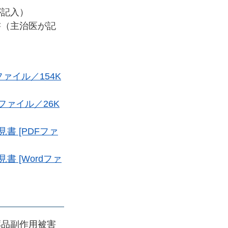
が記入）
書（主治医が記
ァイル／154K
ファイル／26K
 [PDFファ
 [Wordファ
薬品副作用被害