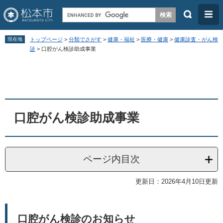
検
メ
索
ニ
ペ
メ
ュ
現在地
トップページ
>
分類でさがす
>
健康・福祉
>
医療・健康
>
健康診査・がん検
ー
ニ
診
>
口腔がん検診助成事業
ー
ジ
ュ
本
の
ー
文
先
を
頭
飛
口腔がん検診助成事業
で
ば
す
し
。
て
ページ内目次
本
文
更新日：2026年4月10日更新
へ
口腔がん検診のお知らせ