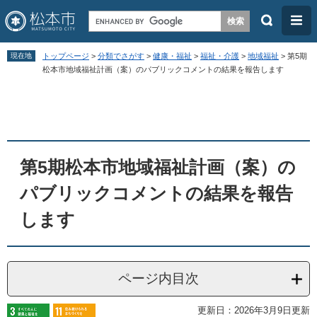
検
メ
索
ニ
ペ
メ
ュ
現在地
トップページ
>
分類でさがす
>
健康・福祉
>
福祉・介護
>
地域福祉
>
第5期
ー
ニ
松本市地域福祉計画（案）のパブリックコメントの結果を報告します
ー
ジ
ュ
本
の
ー
文
先
を
頭
飛
第5期松本市地域福祉計画（案）の
で
ば
す
し
パブリックコメントの結果を報告
。
て
します
本
文
へ
ページ内目次
更新日：2026年3月9日更新