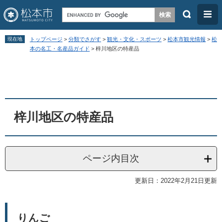
検
メ
索
ニ
ペ
メ
ュ
現在地
トップページ
>
分類でさがす
>
観光・文化・スポーツ
>
松本市観光情報
>
松
ー
ニ
本の名工・名産品ガイド
>
梓川地区の特産品
ー
ジ
ュ
本
の
ー
文
先
を
頭
飛
梓川地区の特産品
で
ば
す
し
。
て
ページ内目次
本
文
更新日：2022年2月21日更新
へ
りんご