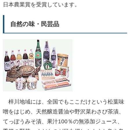
日本農業賞を受賞しています。
自然の味・民芸品
梓川地域には、全国でもここだけという松葉味
噌をはじめ、天然醸造醤油や野沢菜わさび茶漬、
てっぽうみそ漬、果汁100％の無添加ジュース、