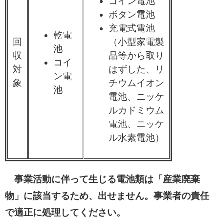
コイン電池
ボタン電池
充電式電池
乾電
回
（小型家電製
池
収
品等から取り
コイ
対
はずした、リ
ン電
象
チウムイオン
池
電池、ニッケ
ルカドミウム
電池、ニッケ
ル水素電池）
事業活動に伴って生じる電池類は「産業廃棄
物」に該当するため、出せません。事業者の責任
で適正に処理してください。