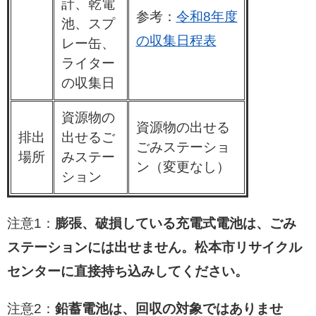
計、乾電
参考：
令和8年度
池、スプ
の収集日程表
レー缶、
ライター
の収集日
資源物の
資源物の出せる
排出
出せるご
ごみステーショ
場所
みステー
ン（変更なし）
ション
注意1：
膨張、破損している充電式電池は、ごみ
ステーションには出せません。松本市リサイクル
センターに直接持ち込みしてください。
注意2：
鉛蓄電池は、回収の対象ではありませ