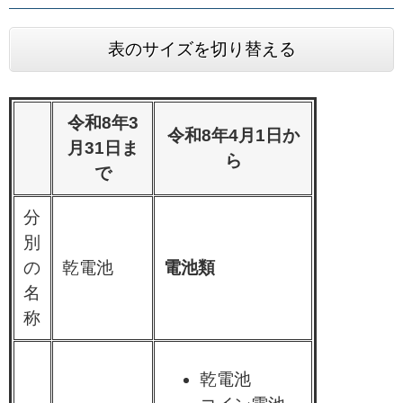
表のサイズを切り替える
令和8年3
令和8年4月1日か
月31日ま
ら
で
分
別
の
乾電池
電池類
名
称
乾電池