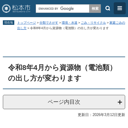
検
メ
索
ニ
ペ
メ
ュ
現在地
トップページ
>
分類でさがす
>
環境・水道
>
ごみ・リサイクル
>
家庭ごみの
ー
ニ
出し方
>
令和8年4月から資源物（電池類）の出し方が変わります
ー
ジ
ュ
本
の
ー
文
先
を
頭
飛
令和8年4月から資源物（電池類）
で
ば
す
し
の出し方が変わります
。
て
本
文
ページ内目次
へ
更新日：2026年3月12日更新