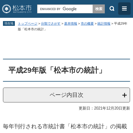
検
メ
索
ニ
ペ
メ
ュ
現在地
トップページ
>
分類でさがす
>
基本情報
>
市の概要
>
統計情報
>
平成29年
ー
ニ
版「松本市の統計」
ー
ジ
ュ
本
の
ー
文
先
を
頭
飛
平成29年版「松本市の統計」
で
ば
す
し
。
て
ページ内目次
本
文
更新日：2021年12月20日更新
へ
毎年刊行される市統計書「松本市の統計」の掲載