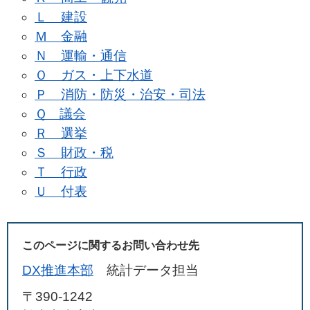
Ｌ 建設
Ｍ 金融
Ｎ 運輸・通信
Ｏ ガス・上下水道
Ｐ 消防・防災・治安・司法
Ｑ 議会
Ｒ 選挙
Ｓ 財政・税
Ｔ 行政
Ｕ 付表
このページに関するお問い合わせ先
DX推進本部
統計データ担当
〒390-1242