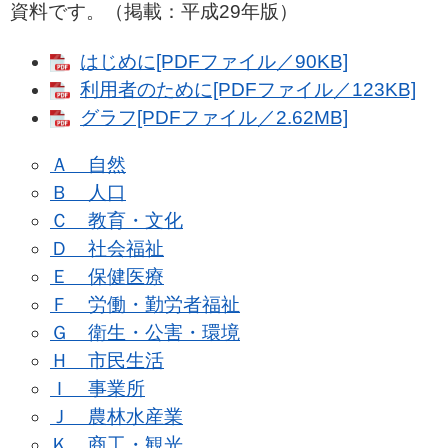
資料です。（掲載：平成29年版）
はじめに[PDFファイル／90KB]
利用者のために[PDFファイル／123KB]
グラフ[PDFファイル／2.62MB]
Ａ 自然
Ｂ 人口
Ｃ 教育・文化
Ｄ 社会福祉
Ｅ 保健医療
Ｆ 労働・勤労者福祉
Ｇ 衛生・公害・環境
Ｈ 市民生活
Ｉ 事業所
Ｊ 農林水産業
Ｋ 商工・観光