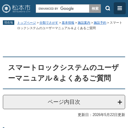
検
メ
索
ニ
ペ
メ
ュ
現在地
トップページ
>
分類でさがす
>
基本情報
>
施設案内
>
施設予約
>
スマート
ー
ニ
ロックシステムのユーザーマニュアル＆よくあるご質問
ー
ジ
ュ
本
の
ー
文
先
を
頭
飛
スマートロックシステムのユーザ
で
ば
す
し
ーマニュアル＆よくあるご質問
。
て
本
文
ページ内目次
へ
更新日：2026年5月22日更新