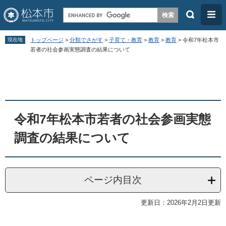
検
メ
索
ニ
ペ
メ
ュ
現在地
トップページ
>
分類でさがす
>
子育て・教育
>
教育
>
教育
>
令和7年松本市
ー
ニ
若者の社会参画実態調査の結果について
ー
ジ
ュ
本
の
ー
文
先
を
頭
飛
令和7年松本市若者の社会参画実態
で
ば
す
し
調査の結果について
。
て
本
文
ページ内目次
へ
更新日：2026年2月2日更新