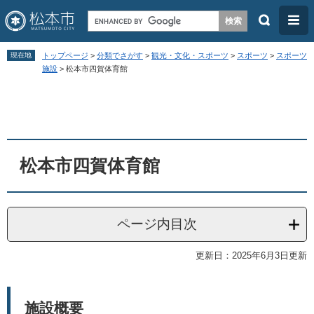
検
メ
索
ニ
ペ
メ
ュ
現在地
トップページ
>
分類でさがす
>
観光・文化・スポーツ
>
スポーツ
>
スポーツ
ー
ニ
施設
>
松本市四賀体育館
ー
ジ
ュ
本
の
ー
文
先
を
頭
飛
松本市四賀体育館
で
ば
す
し
。
て
ページ内目次
本
文
更新日：2025年6月3日更新
へ
施設概要