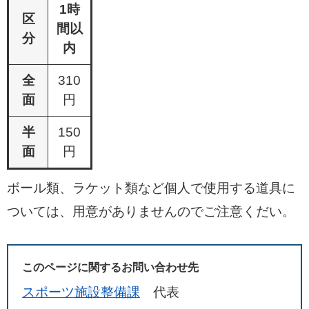
1時
区
間以
分
内
全
310
面
円
半
150
面
円
ボール類、ラケット類など個人で使用する道具に
ついては、用意がありませんのでご注意くだい。
このページに関するお問い合わせ先
スポーツ施設整備課
代表