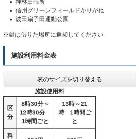
神林出張所
信州グリーンフィールドかりがね
波田扇子田運動公園
※鍵は借りた場所に返却してください。
施設利用料金表
表のサイズを切り替える
施設使用料
8時30分～
13時～21
区
12時30分
時 1時間ご
分
1時間ごと
と
料