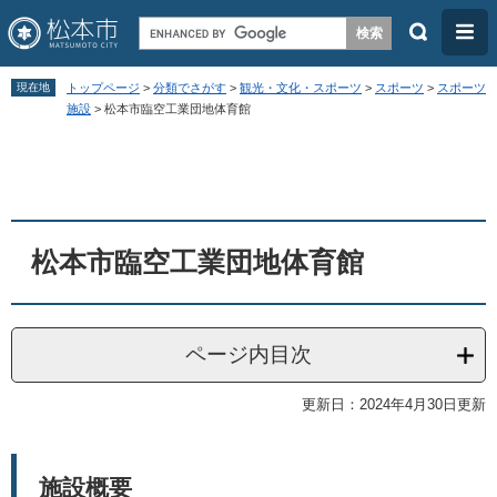
検
メ
索
ニ
ペ
メ
ュ
現在地
トップページ
>
分類でさがす
>
観光・文化・スポーツ
>
スポーツ
>
スポーツ
ー
ニ
施設
>
松本市臨空工業団地体育館
ー
ジ
ュ
本
の
ー
文
先
を
頭
飛
松本市臨空工業団地体育館
で
ば
す
し
。
て
ページ内目次
本
文
更新日：2024年4月30日更新
へ
施設概要