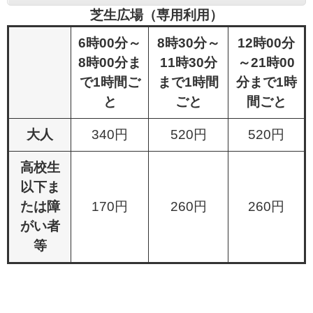
芝生広場（専用利用）
6時00分～
8時30分～
12時00分
8時00分ま
11時30分
～21時00
で1時間ご
まで1時間
分まで1時
と
ごと
間ごと
大人
340円
520円
520円
高校生
以下ま
たは障
170円
260円
260円
がい者
等