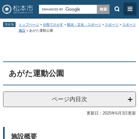
検
メ
索
ニ
ペ
メ
ュ
現在地
トップページ
>
分類でさがす
>
観光・文化・スポーツ
>
スポーツ
>
スポーツ
ー
ニ
施設
>
あがた運動公園
ー
ジ
ュ
本
の
ー
文
先
を
頭
飛
あがた運動公園
で
ば
す
し
。
て
ページ内目次
本
文
更新日：2025年6月3日更新
へ
施設概要