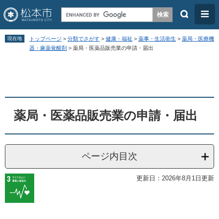
検
メ
索
ニ
ペ
メ
ュ
現在地
トップページ
>
分類でさがす
>
健康・福祉
>
薬事・生活衛生
>
薬局・医療機
ー
ニ
器・麻薬覚醒剤
>
薬局・医薬品販売業の申請・届出
ー
ジ
ュ
本
の
ー
文
先
を
頭
飛
薬局・医薬品販売業の申請・届出
で
ば
す
し
。
て
ページ内目次
本
文
更新日：2026年8月1日更新
へ