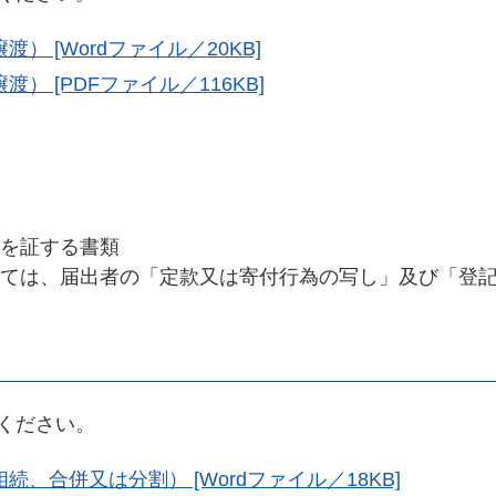
 [Wordファイル／20KB]
） [PDFファイル／116KB]
を証する書類
ては、届出者の「定款又は寄付行為の写し」及び「登
ください。
、合併又は分割） [Wordファイル／18KB]