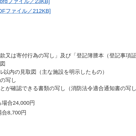
rdファイル／23KB]
Fファイル／212KB]
款又は寄付行為の写し」及び「登記簿謄本（登記事項
図
トル以内の見取図（主な施設を明示したもの）
の写し
とが確認できる書類の写し（消防法令適合通知書の写
合24,000円
,700円