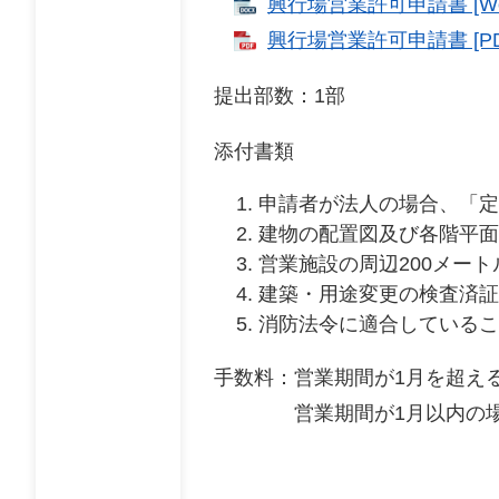
興行場営業許可申請書 [Wo
興行場営業許可申請書 [PD
提出部数：1部
添付書類
申請者が法人の場合、「定
建物の配置図及び各階平面
営業施設の周辺200メー
建築・用途変更の検査済証
消防法令に適合しているこ
手数料：営業期間が1月を超える場
営業期間が1月以内の場合8