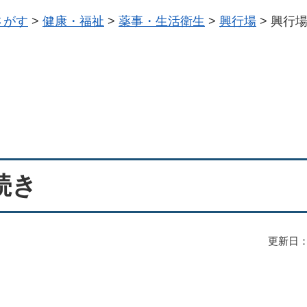
さがす
>
健康・福祉
>
薬事・生活衛生
>
興行場
>
興行
続き
更新日：