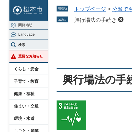
ペ
メ
トップページ
>
分類で
現在地
ー
ニ
ジ
ュ
興行場法の手続き
足あと
閲覧補助
の
ー
Language
先
を
本
頭
飛
検索
文
で
ば
重要なお知らせ
す
し
。
て
くらし・安全
本
興行場法の手
子育て・教育
文
へ
健康・福祉
住まい・交通
環境・水道
しごと・産業