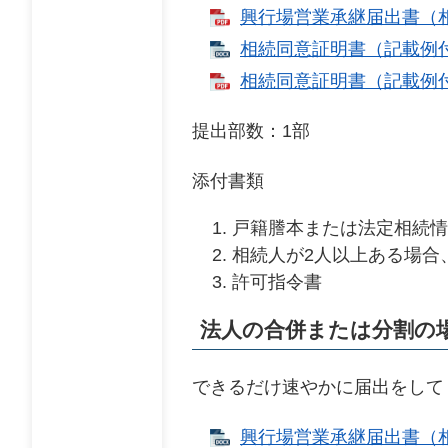
興行場営業承継届出書（相続
相続同意証明書（記載例付き）
相続同意証明書（記載例付き
提出部数：1部
添付書類
戸籍謄本または法定相続情
相続人が2人以上ある場合
許可指令書
法人の合併または分割の
できるだけ速やかに届出をして
興行場営業承継届出書（相続