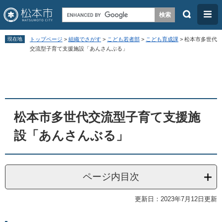
検
メ
索
ニ
ペ
メ
ュ
現在地
トップページ
>
組織でさがす
>
こども若者部
>
こども育成課
>
松本市多世代
ー
ニ
交流型子育て支援施設「あんさんぶる」
ー
ジ
ュ
本
の
ー
文
先
を
頭
飛
松本市多世代交流型子育て支援施
で
ば
す
し
設「あんさんぶる」
。
て
本
文
ページ内目次
へ
更新日：2023年7月12日更新