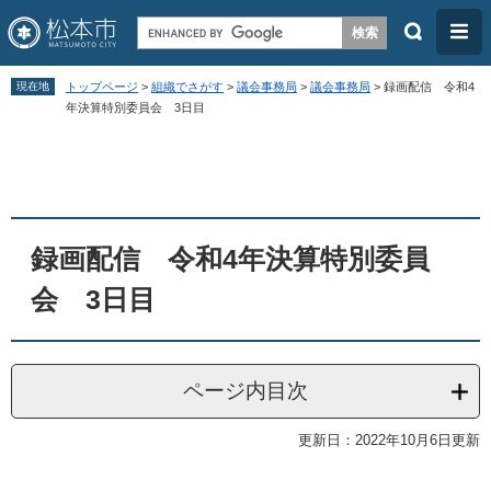
検
メ
索
ニ
ペ
メ
ュ
現在地
トップページ
>
組織でさがす
>
議会事務局
>
議会事務局
>
録画配信 令和4
ー
ニ
年決算特別委員会 3日目
ー
ジ
ュ
本
の
ー
文
先
を
頭
飛
録画配信 令和4年決算特別委員
で
ば
す
し
会 3日目
。
て
本
文
ページ内目次
へ
更新日：2022年10月6日更新