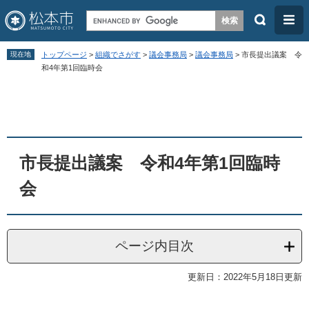
検
メ
索
ニ
ペ
メ
ュ
現在地
トップページ
>
組織でさがす
>
議会事務局
>
議会事務局
>
市長提出議案 令
ー
ニ
和4年第1回臨時会
ー
ジ
ュ
本
の
ー
文
先
を
頭
飛
市長提出議案 令和4年第1回臨時
で
ば
す
し
会
。
て
本
文
ページ内目次
へ
更新日：2022年5月18日更新