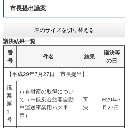
市長提出議案
表のサイズを切り替える
議決結果一覧
番
議決等
件名
結果
号
の日
【平成29年7月27日 市長提出】
議
市有財産の取得につい
案
て（一般乗合旅客自動
可
H29年7
第
車運送事業用バス車
決
月27日
1
両）
号