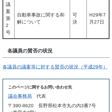
議
案
自動車事故に関する和
可
H29年7
第
解について
決
月27日
2
号
各議員の賛否の状況
各議員の議案等に対する賛否の状況（平成29年）
このページに関するお問い合わせ先
議会事務局
代表
〒390-8620 長野県松本市丸の内3番7号