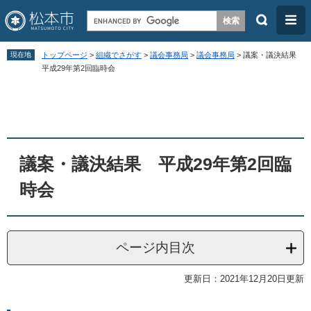
検
メ
索
ニ
ペ
メ
ュ
現在地
トップページ
>
組織でさがす
>
議会事務局
>
議会事務局
>
議案・議決結果
ー
ニ
平成29年第2回臨時会
ー
ジ
ュ
本
の
ー
文
先
を
頭
飛
議案・議決結果 平成29年第2回臨
で
ば
す
し
時会
。
て
本
文
ページ内目次
へ
更新日：2021年12月20日更新