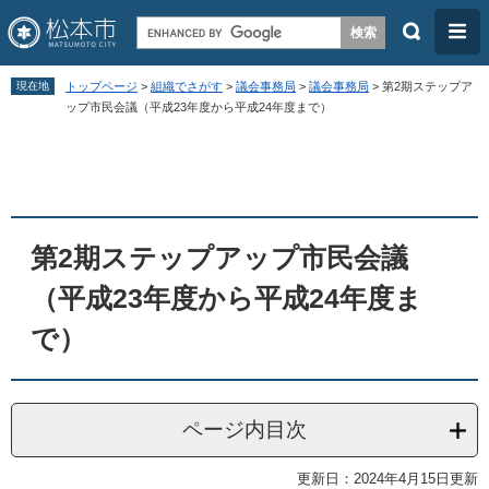
検
メ
索
ニ
ペ
メ
ュ
現在地
トップページ
>
組織でさがす
>
議会事務局
>
議会事務局
>
第2期ステップア
ー
ニ
ップ市民会議（平成23年度から平成24年度まで）
ー
ジ
ュ
本
の
ー
文
先
を
頭
飛
第2期ステップアップ市民会議
で
ば
す
し
（平成23年度から平成24年度ま
。
て
で）
本
文
へ
ページ内目次
更新日：2024年4月15日更新