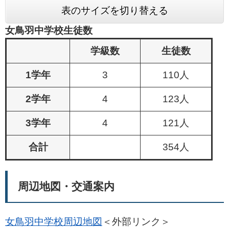
表のサイズを切り替える
女鳥羽中学校生徒数
学級数
生徒数
1学年
3
110人
2学年
4
123人
3学年
4
121人
合計
354人
周辺地図・交通案内
女鳥羽中学校周辺地図
＜外部リンク＞