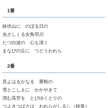
1番
鉢伏山に のぼる日の
光さしくる女鳥羽川
たつ白波の 心も清く
まなびの丘に つどうわれら
2番
見よはるかなる 乗鞍の
雪とこしえに かかやきて
澄む高空を とびゆくとりの
つよきつばさは われらがしるし（校章）