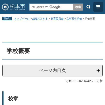
検
メ
索
ニ
ペ
メ
ュ
現在地
トップページ
>
組織でさがす
>
教育委員会
>
女鳥羽中学校
>
学校概要
ー
ニ
ー
本
ジ
ュ
文
の
ー
先
を
頭
飛
学校概要
で
ば
す
し
。
て
ページ内目次
本
更新日：2026年4月7日更新
文
へ
校章