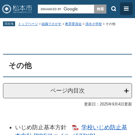
検
メ
索
ニ
ペ
メ
ュ
現在地
トップページ
>
組織でさがす
>
教育委員会
>
清水小学校
>
その他
ー
ニ
ー
本
ジ
ュ
文
の
ー
先
を
頭
飛
その他
で
ば
す
し
。
て
ページ内目次
本
更新日：2025年9月4日更新
文
へ
いじめ防止基本方針
学校いじめ防止基