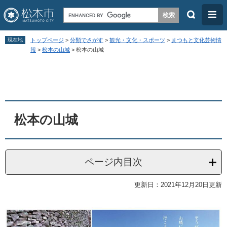
検
メ
索
ニ
ペ
メ
ュ
現在地
トップページ
>
分類でさがす
>
観光・文化・スポーツ
>
まつもと文化芸術情
ー
ニ
報
>
松本の山城
>
松本の山城
ー
ジ
ュ
本
の
ー
文
先
を
頭
飛
松本の山城
で
ば
す
し
。
て
ページ内目次
本
文
更新日：2021年12月20日更新
へ