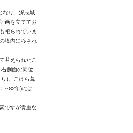
となり、深志城
拡張計画を立ててお
も祀られていま
の境内に移され
て替えられたこ
、右側面の同位
り)、こけら葺
～82年)には
素ですが貴重な