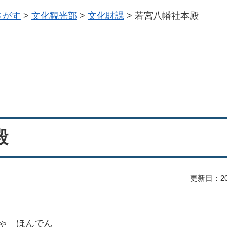
さがす
>
文化観光部
>
文化財課
>
若宮八幡社本殿
殿
更新日：20
ゃ ほんでん