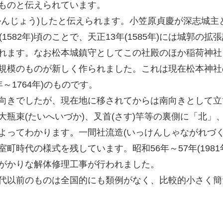
ものと伝えられています。
かんじょう)したと伝えられます。小笠原貞慶が深志城主
1582年)頃のことで、天正13年(1585年)には城郭の
れます。なお松本城鎮守としてこの社殿のほか稲荷神社
規模のものが新しく作られました。これは現在松本神社
年～1764年)のものです。
向きでしたが、現在地に移されてからは南向きとして立
瓶束(たいへいづか)、叉首(さす)竿等の裏側に「北」
よってわかります。一間社流造(いっけんしゃながれづく
時代の様式を残しています。昭和56年～57年(1981年
がかりな解体修理工事が行われました。
代以前のものは全国的にも類例がなく、比較的小さく簡