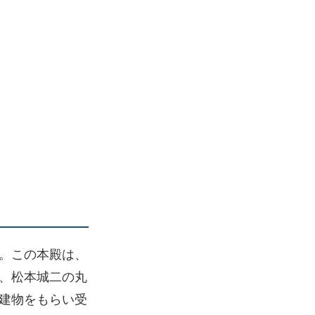
。この本殿は、
が、松本城二の丸
建物をもらい受