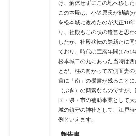
け、解体せずにこの地へ移した
この本殿は、小笠原氏が勧請(
を松本城に改めたのが天正10年(
り、社殿もこの頃の造営と思わ
したが、社殿移転の際新たに同
ており、時代は宝暦年間(1751
松本城二の丸にあった当時は西
とが、柱の向かって左側面妻の大
置に「南」の墨書が残ることに
（ぶき）の簡素なものですが、室町
国・県・市の補助事業として大
城の鎮守の神社として、江戸時
例といえます。
報告書