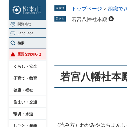
ペ
メ
トップページ
>
組織で
現在地
ー
ニ
ジ
ュ
若宮八幡社本殿
足あと
閲覧補助
の
ー
Language
先
を
本
頭
飛
検索
文
で
ば
重要なお知らせ
す
し
。
て
くらし・安全
本
若宮八幡社本
子育て・教育
文
へ
健康・福祉
住まい・交通
環境・水道
（読み方）わかみやはちまんし
しごと・産業