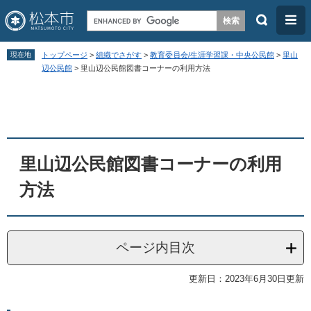
検
メ
索
ニ
ペ
メ
ュ
現在地
トップページ
>
組織でさがす
>
教育委員会/生涯学習課・中央公民館
>
里山
ー
ニ
辺公民館
>
里山辺公民館図書コーナーの利用方法
ー
ジ
ュ
本
の
ー
文
先
を
頭
飛
里山辺公民館図書コーナーの利用
で
ば
す
し
方法
。
て
本
文
ページ内目次
へ
更新日：2023年6月30日更新