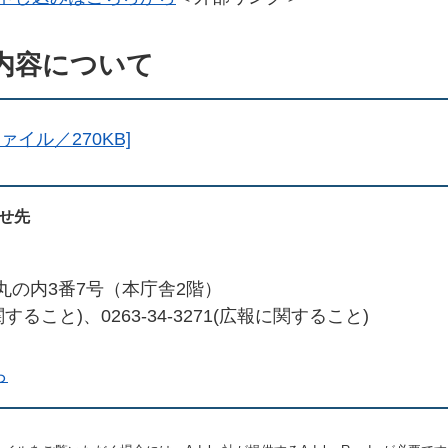
内容について
ァイル／270KB]
せ先
丸の内3番7号（本庁舎2階）
書に関すること)、0263-34-3271(広報に関すること)
ら