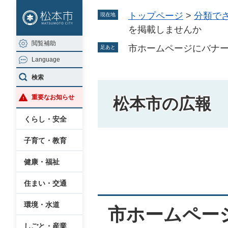
ペ
メ
トップページ
>
分類で
現在地
ー
ニ
を掲載しませんか
ジ
ュ
閲覧補助
の
ー
市ホームページにバナ
足あと
Language
先
を
頭
飛
検索
で
ば
重要なお知らせ
松本市の広報
す
し
。
て
くらし・安全
本
子育て・教育
文
本
へ
健康・福祉
文
住まい・交通
環境・水道
市ホームペー
しごと・産業