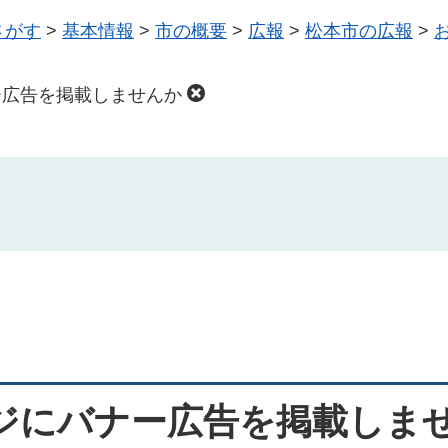
さがす
>
基本情報
>
市の概要
>
広報
>
松本市の広報
>
ー広告を掲載しませんか
ジにバナー広告を掲載しま