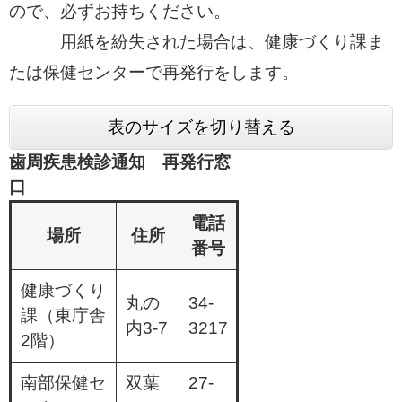
ので、必ずお持ちください。
用紙を紛失された場合は、健康づくり課ま
たは保健センターで再発行をします。
表のサイズを切り替える
歯周疾患検診通知 再発行窓
口
電話
場所
住所
番号
健康づくり
丸の
34-
課（東庁舎
内3-7
3217
2階）
南部保健セ
双葉
27-