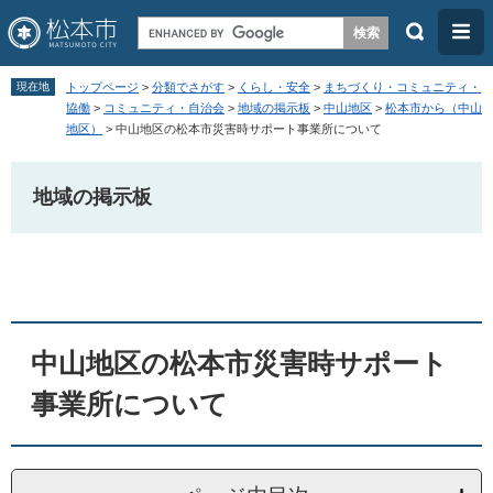
検
メ
索
ニ
ペ
メ
ュ
現在地
トップページ
>
分類でさがす
>
くらし・安全
>
まちづくり・コミュニティ・
ー
ニ
協働
>
コミュニティ・自治会
>
地域の掲示板
>
中山地区
>
松本市から（中山
ー
地区）
>
中山地区の松本市災害時サポート事業所について
ジ
ュ
の
ー
地域の掲示板
先
を
頭
飛
本
で
ば
文
す
し
。
て
本
中山地区の松本市災害時サポート
文
事業所について
へ