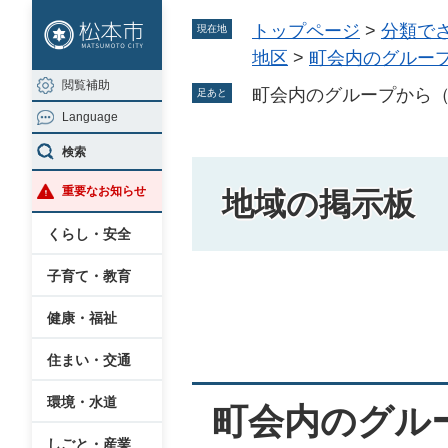
ペ
メ
トップページ
>
分類で
現在地
ー
ニ
地区
>
町会内のグルー
ジ
ュ
閲覧補助
の
ー
町会内のグループから
足あと
Language
先
を
頭
飛
検索
で
ば
重要なお知らせ
地域の掲示板
す
し
。
て
くらし・安全
本
子育て・教育
文
本
へ
健康・福祉
文
住まい・交通
環境・水道
町会内のグル
しごと・産業