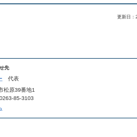
更新日：2
せ先
ー
代表
市松原39番地1
263-85-3103
ら