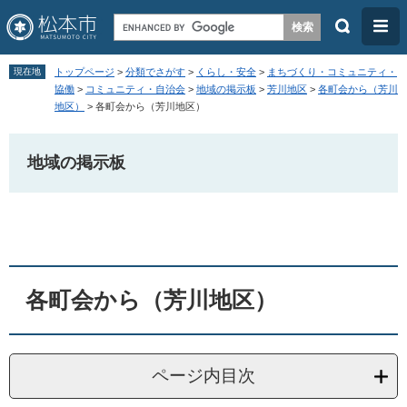
検
メ
索
ニ
ペ
メ
ュ
現在地
トップページ
>
分類でさがす
>
くらし・安全
>
まちづくり・コミュニティ・
ー
ニ
協働
>
コミュニティ・自治会
>
地域の掲示板
>
芳川地区
>
各町会から（芳川
ー
地区）
>
各町会から（芳川地区）
ジ
ュ
の
ー
地域の掲示板
先
を
頭
飛
本
で
ば
文
す
し
。
て
本
各町会から（芳川地区）
文
へ
ページ内目次