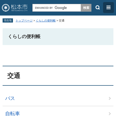
検
メ
索
ニ
ペ
メ
ュ
現在地
トップページ
>
くらしの便利帳
>
交通
ー
ニ
ー
ジ
ュ
くらしの便利帳
の
ー
先
を
本
頭
飛
文
で
ば
す
し
交通
。
て
本
文
バス
へ
自転車