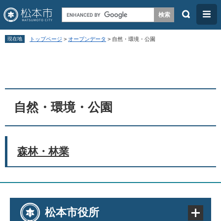
検
メ
索
ニ
ペ
メ
ュ
現在地
トップページ
>
オープンデータ
>
自然・環境・公園
ー
ニ
ー
本
ジ
ュ
文
の
ー
先
を
頭
飛
自然・環境・公園
で
ば
す
し
。
て
森林・林業
本
文
へ
松本市役所