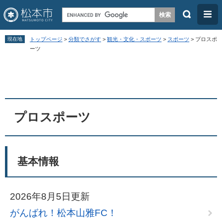
検
メ
索
ニ
ペ
メ
ュ
現在地
トップページ
>
分類でさがす
>
観光・文化・スポーツ
>
スポーツ
>
プロスポ
ー
ニ
ーツ
ー
ジ
ュ
本
の
ー
文
先
を
頭
飛
プロスポーツ
で
ば
す
し
。
て
基本情報
本
文
へ
2026年8月5日更新
がんばれ！松本山雅FC！