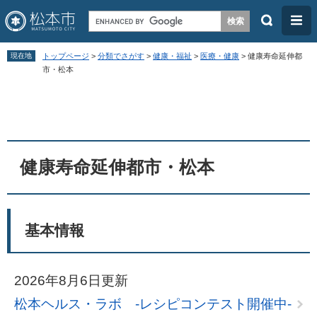
検
メ
索
ニ
ペ
メ
ュ
現在地
トップページ
>
分類でさがす
>
健康・福祉
>
医療・健康
>
健康寿命延伸都
ー
ニ
市・松本
ー
ジ
ュ
本
の
ー
文
先
を
頭
飛
健康寿命延伸都市・松本
で
ば
す
し
。
て
基本情報
本
文
へ
2026年8月6日更新
松本ヘルス・ラボ ‐レシピコンテスト開催中‐