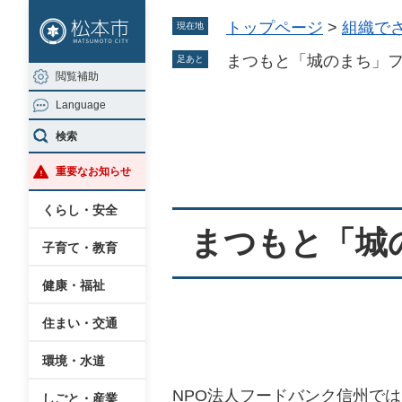
ペ
メ
トップページ
>
組織で
現在地
ー
ニ
ジ
ュ
まつもと「城のまち」
足あと
閲覧補助
の
ー
Language
先
を
本
頭
飛
検索
文
で
ば
重要なお知らせ
す
し
。
て
くらし・安全
本
まつもと「城
子育て・教育
文
へ
健康・福祉
住まい・交通
環境・水道
NPO法人フードバンク信州で
しごと・産業