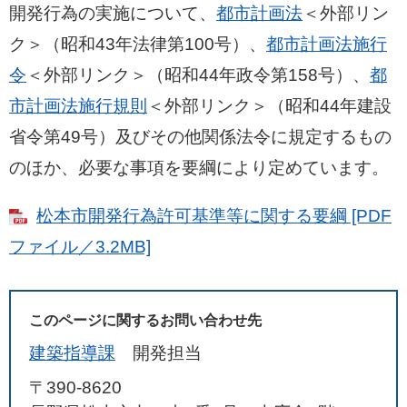
開発行為の実施について、
都市計画法
＜外部リン
ク＞
（昭和43年法律第100号）、
都市計画法施行
令
＜外部リンク＞
（昭和44年政令第158号）、
都
市計画法施行規則
＜外部リンク＞
（昭和44年建設
省令第49号）及びその他関係法令に規定するもの
のほか、必要な事項を要綱により定めています。
松本市開発行為許可基準等に関する要綱 [PDF
ファイル／3.2MB]
このページに関するお問い合わせ先
建築指導課
開発担当
〒390-8620