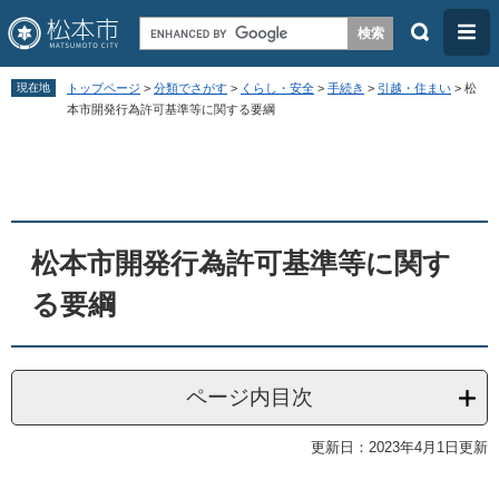
検
メ
索
ニ
ペ
メ
ュ
現在地
トップページ
>
分類でさがす
>
くらし・安全
>
手続き
>
引越・住まい
>
松
ー
ニ
本市開発行為許可基準等に関する要綱
ー
ジ
ュ
本
の
ー
文
先
を
頭
飛
松本市開発行為許可基準等に関す
で
ば
す
し
る要綱
。
て
本
文
ページ内目次
へ
更新日：2023年4月1日更新