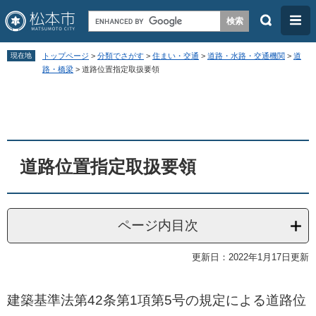
検
メ
索
ニ
ペ
メ
ュ
現在地
トップページ
>
分類でさがす
>
住まい・交通
>
道路・水路・交通機関
>
道
ー
ニ
路・橋梁
>
道路位置指定取扱要領
ー
ジ
ュ
本
の
ー
文
先
を
頭
飛
道路位置指定取扱要領
で
ば
す
し
。
て
ページ内目次
本
文
更新日：2022年1月17日更新
へ
建築基準法第42条第1項第5号の規定による道路位