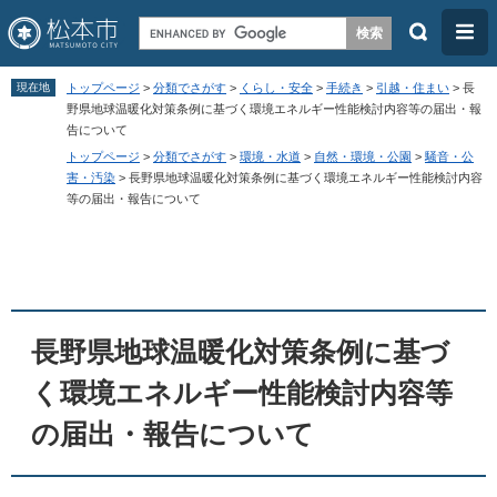
検
メ
索
ニ
ペ
メ
ュ
現在地
トップページ
>
分類でさがす
>
くらし・安全
>
手続き
>
引越・住まい
>
長
ー
ニ
野県地球温暖化対策条例に基づく環境エネルギー性能検討内容等の届出・報
ー
告について
ジ
ュ
トップページ
>
分類でさがす
>
環境・水道
>
自然・環境・公園
>
騒音・公
の
ー
害・汚染
>
長野県地球温暖化対策条例に基づく環境エネルギー性能検討内容
等の届出・報告について
先
を
頭
飛
本
で
ば
文
す
し
。
て
長野県地球温暖化対策条例に基づ
本
く環境エネルギー性能検討内容等
文
へ
の届出・報告について