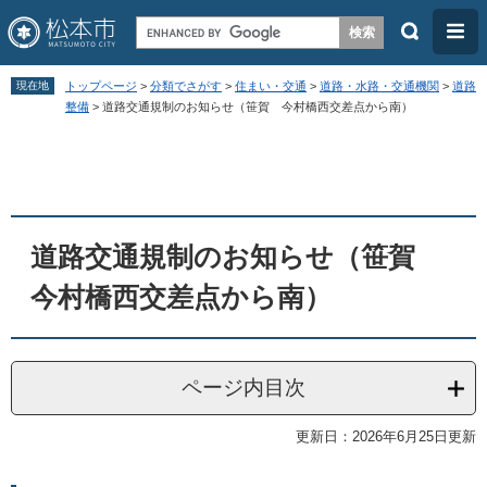
検
メ
索
ニ
ペ
メ
ュ
現在地
トップページ
>
分類でさがす
>
住まい・交通
>
道路・水路・交通機関
>
道路
ー
ニ
整備
>
道路交通規制のお知らせ（笹賀 今村橋西交差点から南）
ー
ジ
ュ
本
の
ー
文
先
を
頭
飛
道路交通規制のお知らせ（笹賀
で
ば
す
し
今村橋西交差点から南）
。
て
本
文
ページ内目次
へ
更新日：2026年6月25日更新