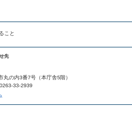
ること
せ先
市丸の内3番7号（本庁舎5階）
263-33-2939
ら