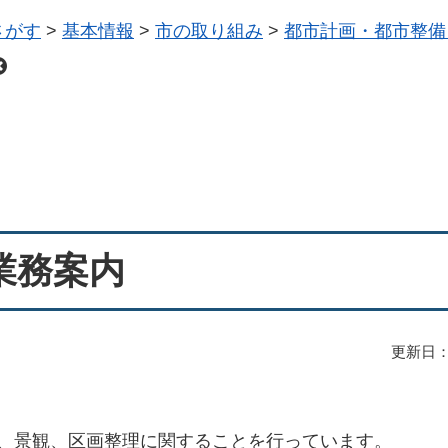
さがす
>
基本情報
>
市の取り組み
>
都市計画・都市整備
業務案内
更新日：
、景観、区画整理に関することを行っています。