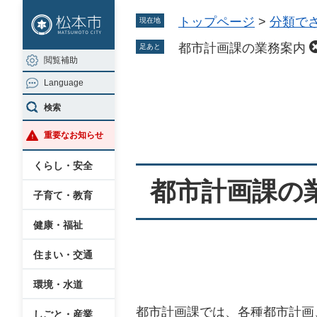
ペ
メ
トップページ
>
分類で
現在地
ー
ニ
ジ
ュ
都市計画課の業務案内
足あと
閲覧補助
の
ー
Language
先
を
本
頭
飛
検索
文
で
ば
重要なお知らせ
す
し
。
て
くらし・安全
本
都市計画課の
子育て・教育
文
へ
健康・福祉
住まい・交通
環境・水道
都市計画課では、各種都市計画
しごと・産業