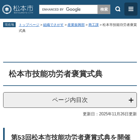
検
メ
索
ニ
ペ
メ
ュ
現在地
トップページ
>
組織でさがす
>
産業振興部
>
商工課
>
松本市技能功労者褒賞
ー
ニ
式典
ー
ジ
ュ
本
の
ー
文
先
を
頭
飛
松本市技能功労者褒賞式典
で
ば
す
し
。
て
ページ内目次
本
文
更新日：2025年11月26日更新
へ
第53回松本市技能功労者褒賞式典を開催