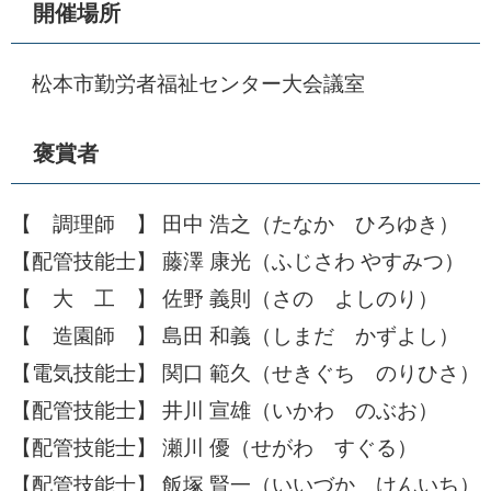
開催場所
松本市勤労者福祉センター大会議室
褒賞者
【 調理師 】 田中 浩之（たなか ひろゆき）
【配管技能士】 藤澤 康光（ふじさわ やすみつ）
【 大 工 】 佐野 義則（さの よしのり）
【 造園師 】 島田 和義（しまだ かずよし）
【電気技能士】 関口 範久（せきぐち のりひさ）
【配管技能士】 井川 宣雄（いかわ のぶお）
【配管技能士】 瀬川 優（せがわ すぐる）
【配管技能士】 飯塚 賢一（いいづか けんいち）