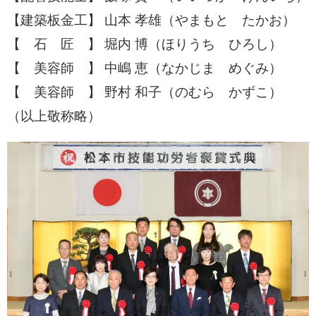
【建築板金工】 山本 孝雄（やまもと たかお）
【 石 匠 】 堀内 博（ほりうち ひろし）
【 美容師 】 中嶋 恵（なかじま めぐみ）
【 美容師 】 野村 和子（のむら かずこ）
（以上敬称略）