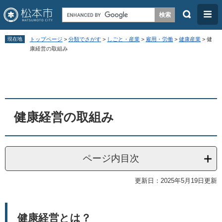
検
メ
索
ニ
ペ
メ
ュ
現在地
トップページ
>
分類でさがす
>
しごと・産業
>
雇用・労働
>
健康産業
>
健
ー
ニ
康経営の取組み
ー
ジ
ュ
本
の
ー
文
先
を
頭
飛
健康経営の取組み
で
ば
す
し
。
て
ページ内目次
本
文
更新日：2025年5月19日更新
へ
健康経営とは？