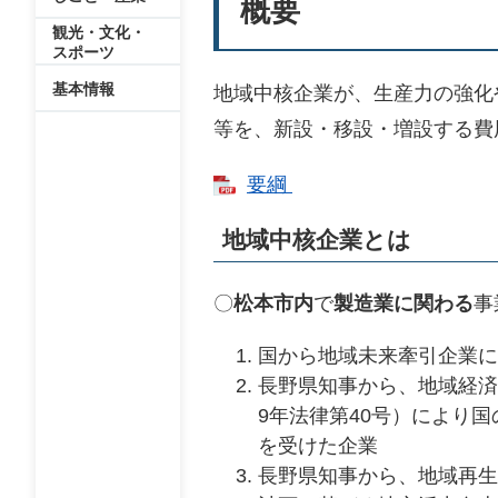
概要
観光・文化・
スポーツ
基本情報
地域中核企業が、生産力の強化
等を、新設・移設・増設する費
要綱
地域中核企業とは
〇
松本市内
で
製造業に関わる
事
国から地域未来牽引企業に
長野県知事から、地域経済
9年法律第40号）により
を受けた企業
長野県知事から、地域再生