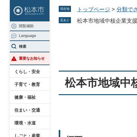
ペ
メ
トップページ
>
分類で
現在地
ー
ニ
ジ
ュ
松本市地域中核企業支
足あと
閲覧補助
の
ー
Language
先
を
本
頭
飛
検索
文
で
ば
重要なお知らせ
す
し
。
て
くらし・安全
本
松本市地域中
子育て・教育
文
へ
健康・福祉
住まい・交通
環境・水道
しごと・産業