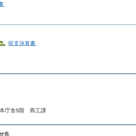
書
収支決算書
本庁舎5階 商工課
せ先