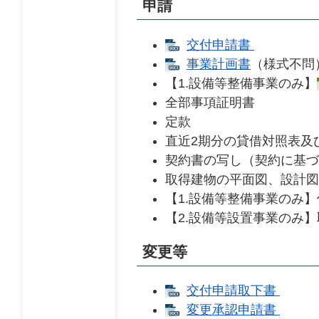
申請
交付申請書
事業計画書
（様式不問
【1.設備等整備事業のみ】
全部事項証明書
定款
直近2期分の貸借対照表及
契約書の写し（契約に基づ
取得建物の平面図、設計図
【1.設備等整備事業のみ
【2.設備等設置事業のみ
変更等
交付申請取下書
変更承認申請書